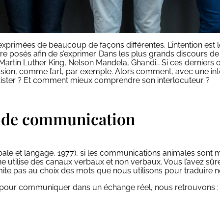
exprimées de beaucoup de façons différentes. L’intention est 
être posés afin de s’exprimer. Dans les plus grands discours d
: Martin Luther King, Nelson Mandela, Ghandi… Si ces derniers ont
ssion, comme l’art, par exemple. Alors comment, avec une inten
ster ? Et comment mieux comprendre son interlocuteur ?
s de communication
ale et langage, 1977), si les communications animales sont m
e utilise des canaux verbaux et non verbaux. Vous l’avez s
ite pas au choix des mots que nous utilisons pour traduire n
n pour communiquer dans un échange réel, nous retrouvons :