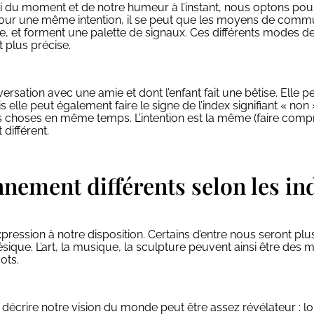
si du moment et de notre humeur à l’instant, nous optons pou
 pour une même intention, il se peut que les moyens de commun
ire, et forment une palette de signaux. Ces différents modes
 plus précise.
rsation avec une amie et dont l’enfant fait une bêtise. Elle p
is elle peut également faire le signe de l’index signifiant « n
es choses en même temps. L’intention est la même (faire compre
différent.
nement différents selon les in
xpression à notre disposition. Certains d’entre nous seront plu
ésique. L’art, la musique, la sculpture peuvent ainsi être des 
ots.
r décrire notre vision du monde peut être assez révélateur : l