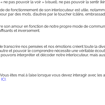
 « ne pas pouvoir la voir » (visuel), ne pas pouvoir la sentir (k
e de fonctionnement de son interlocuteur est utile, notamm
mour par des mots, d’autres par le toucher (câlins, embrassad
tre son amour en fonction de notre propre mode de communicat
uffisants et inversement.
transcrire nos pensées et nos émotions créent toute la divers
utre et pouvoir le comprendre nécessite une véritable écoute a
s pouvons interpréter et décoder notre interlocuteur, mais a
s êtes mal à l’aise lorsque vous devez interagir avec les a
ICI.