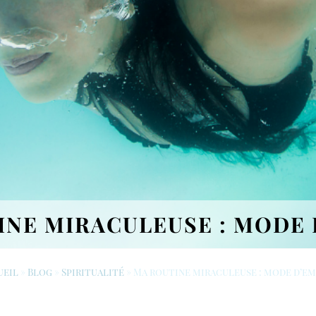
INE MIRACULEUSE : MODE 
ueil
»
Blog
»
Spiritualité
»
Ma routine miraculeuse : mode d’e