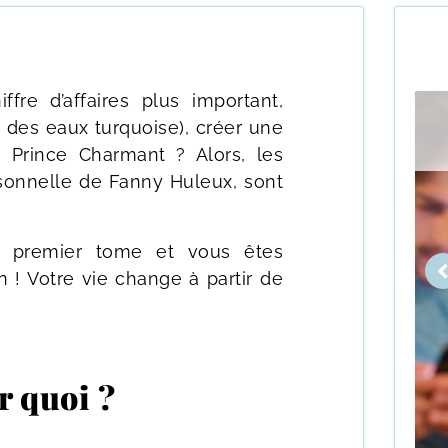
fre d’affaires plus important,
B
des eaux turquoise), créer une
C
L
e Prince Charmant ? Alors, les
rsonnelle de Fanny Huleux, sont
e premier tome et vous êtes
n ! Votre vie change à partir de
 quoi ?