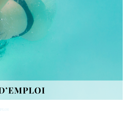
D’EMPLOI
mploi