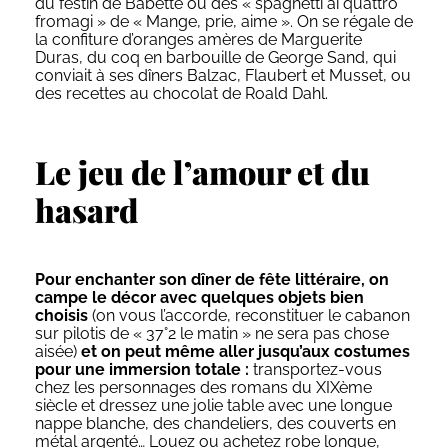
du festin de Babette ou des « spaghetti ai quattro
fromagi » de « Mange, prie, aime ». On se régale de
la confiture d’oranges amères de Marguerite
Duras, du coq en barbouille de George Sand, qui
conviait à ses dîners Balzac, Flaubert et Musset, ou
des recettes au chocolat de Roald Dahl.
Le jeu de l’amour et du
hasard
Pour enchanter son dîner de fête littéraire, on
campe le décor avec quelques objets bien
choisis
(on vous l’accorde, reconstituer le cabanon
sur pilotis de « 37°2 le matin » ne sera pas chose
aisée)
et on peut même aller jusqu’aux costumes
pour une immersion totale :
transportez-vous
chez les personnages des romans du XIXème
siècle et dressez une jolie table avec une longue
nappe blanche, des chandeliers, des couverts en
métal argenté… Louez ou achetez robe longue,