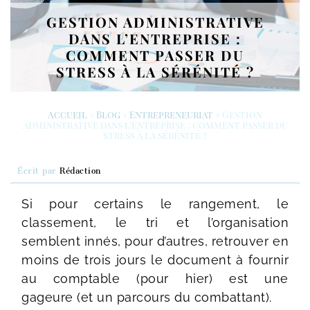
GESTION ADMINISTRATIVE
DANS L’ENTREPRISE :
COMMENT PASSER DU
STRESS À LA SÉRÉNITÉ ?
Accueil
»
Blog
»
Entrepreneuriat
»
Gestion
administrative dans l’entreprise : comment passer du
stress à la sérénité ?
Écrit par
Rédaction
Si pour certains le rangement, le
classement, le tri et l’organisation
semblent innés, pour d’autres, retrouver en
moins de trois jours le document à fournir
au comptable (pour hier) est une
gageure (et un parcours du combattant).