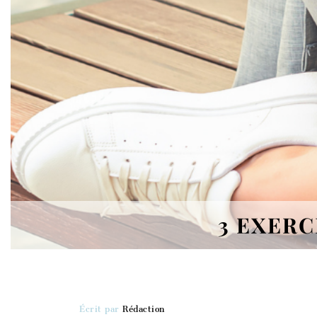
3 EXERC
Écrit par
Rédaction