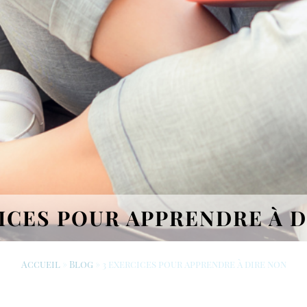
ICES POUR APPRENDRE À 
Accueil
»
Blog
»
3 exercices pour apprendre à dire non