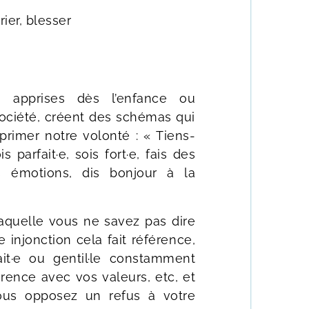
rier, blesser
s, apprises dès l’enfance ou
société, créent des schémas qui
rimer notre volonté : « Tiens-
 parfait·e, sois fort·e, fais des
s émotions, dis bonjour à la
aquelle vous ne savez pas dire
injonction cela fait référence,
ait·e ou gentil·le constamment
érence avec vos valeurs, etc, et
ous opposez un refus à votre