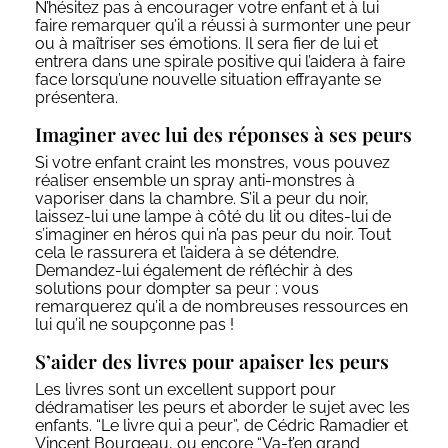
N’hésitez pas à encourager votre enfant et à lui
faire remarquer qu’il a réussi à surmonter une peur
ou à maîtriser ses émotions. Il sera fier de lui et
entrera dans une spirale positive qui l’aidera à faire
face lorsqu’une nouvelle situation effrayante se
présentera.
Imaginer avec lui des réponses à ses peurs
Si votre enfant craint les monstres, vous pouvez
réaliser ensemble un spray anti-monstres à
vaporiser dans la chambre. S’il a peur du noir,
laissez-lui une lampe à côté du lit ou dites-lui de
s’imaginer en héros qui n’a pas peur du noir. Tout
cela le rassurera et l’aidera à se détendre.
Demandez-lui également de réfléchir à des
solutions pour dompter sa peur : vous
remarquerez qu’il a de nombreuses ressources en
lui qu’il ne soupçonne pas !
S’aider des livres pour apaiser les peurs
Les livres sont un excellent support pour
dédramatiser les peurs et aborder le sujet avec les
enfants. “
Le livre qui a peur
”, de Cédric Ramadier et
Vincent Bourgeau, ou encore “
Va-t’en grand